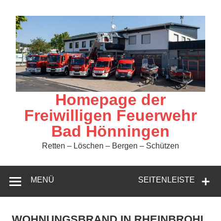
Zum
Inhalt
springen
Homepage der
Freiwilligen Feuerwehr
Bad Hönningen
Retten – Löschen – Bergen – Schützen
MENÜ
SEITENLEISTE
WOHNUNGSBRAND IN RHEINBROHL