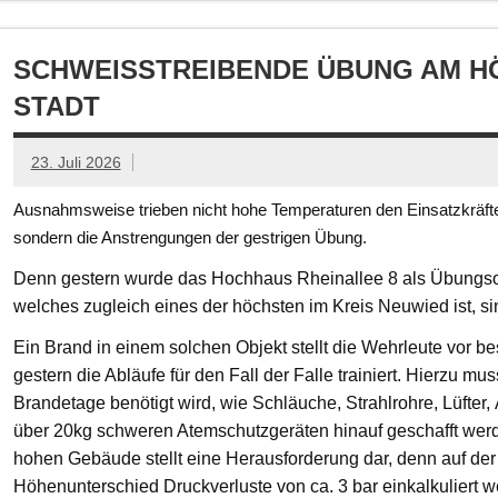
SCHWEISSTREIBENDE ÜBUNG AM HÖ
TADT
23. Juli 2026
Ausnahmsweise trieben nicht hohe Temperaturen den Einsatzkräften
sondern die Anstrengungen der gestrigen Übung.
Denn gestern wurde das Hochhaus Rheinallee 8 als Übungsob
welches zugleich eines der höchsten im Kreis Neuwied ist, s
Ein Brand in einem solchen Objekt stellt die Wehrleute vor
gestern die Abläufe für den Fall der Falle trainiert. Hierzu mu
Brandetage benötigt wird, wie Schläuche, Strahlrohre, Lüfter
über 20kg schweren Atemschutzgeräten hinauf geschafft we
hohen Gebäude stellt eine Herausforderung dar, denn auf der
Höhenunterschied Druckverluste von ca. 3 bar einkalkuliert w