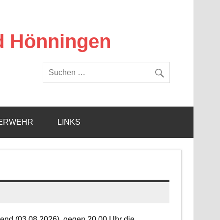
d Hönningen
ERWEHR
LINKS
end (03.08.2026), gegen 20.00 Uhr die