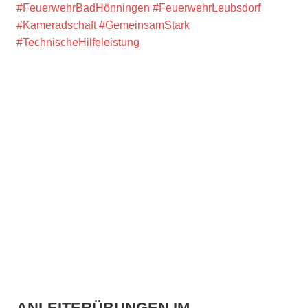
#FeuerwehrBadHönningen
#FeuerwehrLeubsdorf
#Kameradschaft
#GemeinsamStark
#TechnischeHilfeleistung
ANLEITERÜBUNGEN IM