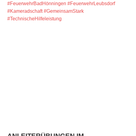
#FeuerwehrBadHönningen
#FeuerwehrLeubsdorf
#Kameradschaft
#GemeinsamStark
#TechnischeHilfeleistung
ANLEITERÜBUNGEN IM