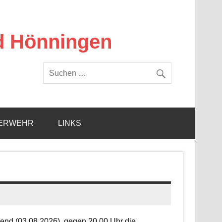
d Hönningen
ERWEHR
LINKS
end (03.08.2026), gegen 20.00 Uhr die