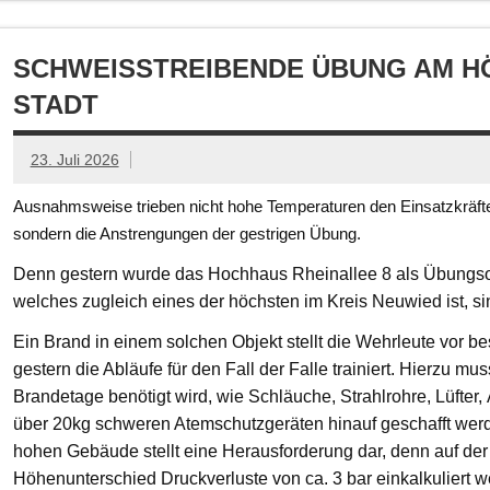
SCHWEISSTREIBENDE ÜBUNG AM HÖ
TADT
23. Juli 2026
Ausnahmsweise trieben nicht hohe Temperaturen den Einsatzkräften
sondern die Anstrengungen der gestrigen Übung.
Denn gestern wurde das Hochhaus Rheinallee 8 als Übungsob
welches zugleich eines der höchsten im Kreis Neuwied ist, s
Ein Brand in einem solchen Objekt stellt die Wehrleute vor
gestern die Abläufe für den Fall der Falle trainiert. Hierzu mu
Brandetage benötigt wird, wie Schläuche, Strahlrohre, Lüfter
über 20kg schweren Atemschutzgeräten hinauf geschafft we
hohen Gebäude stellt eine Herausforderung dar, denn auf der
Höhenunterschied Druckverluste von ca. 3 bar einkalkuliert w