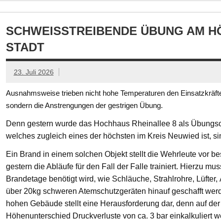
SCHWEISSTREIBENDE ÜBUNG AM HÖ
TADT
23. Juli 2026
Ausnahmsweise trieben nicht hohe Temperaturen den Einsatzkräften
sondern die Anstrengungen der gestrigen Übung.
Denn gestern wurde das Hochhaus Rheinallee 8 als Übungsob
welches zugleich eines der höchsten im Kreis Neuwied ist, s
Ein Brand in einem solchen Objekt stellt die Wehrleute vor
gestern die Abläufe für den Fall der Falle trainiert. Hierzu mu
Brandetage benötigt wird, wie Schläuche, Strahlrohre, Lüfter
über 20kg schweren Atemschutzgeräten hinauf geschafft we
hohen Gebäude stellt eine Herausforderung dar, denn auf der
Höhenunterschied Druckverluste von ca. 3 bar einkalkuliert w