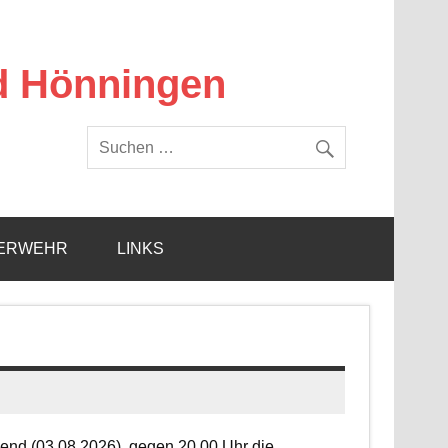
d Hönningen
ERWEHR
LINKS
end (03.08.2026), gegen 20.00 Uhr die