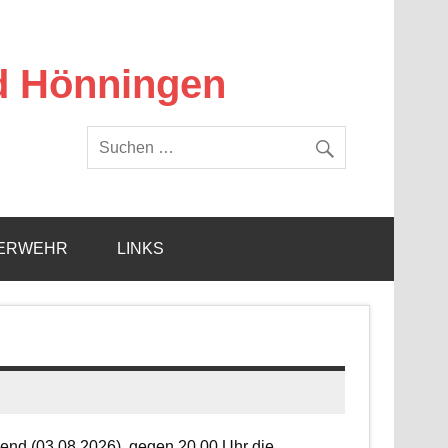
d Hönningen
ERWEHR
LINKS
end (03.08.2026), gegen 20.00 Uhr die