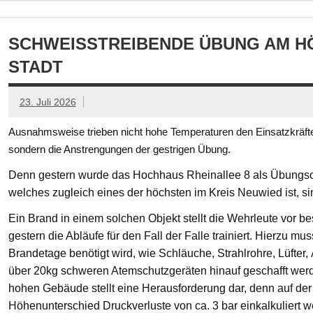
SCHWEISSTREIBENDE ÜBUNG AM HÖ
TADT
23. Juli 2026
Ausnahmsweise trieben nicht hohe Temperaturen den Einsatzkräften
sondern die Anstrengungen der gestrigen Übung.
Denn gestern wurde das Hochhaus Rheinallee 8 als Übungsob
welches zugleich eines der höchsten im Kreis Neuwied ist, s
Ein Brand in einem solchen Objekt stellt die Wehrleute vor
gestern die Abläufe für den Fall der Falle trainiert. Hierzu mu
Brandetage benötigt wird, wie Schläuche, Strahlrohre, Lüfter
über 20kg schweren Atemschutzgeräten hinauf geschafft we
hohen Gebäude stellt eine Herausforderung dar, denn auf der
Höhenunterschied Druckverluste von ca. 3 bar einkalkuliert w