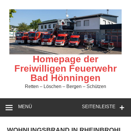
Zum
Inhalt
springen
Homepage der
Freiwilligen Feuerwehr
Bad Hönningen
Retten – Löschen – Bergen – Schützen
MENÜ
SEITENLEISTE
WOHNUNGSBRAND IN RHEINBROHL