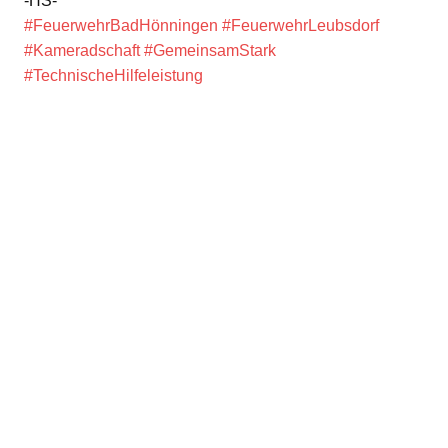
-HS-
#FeuerwehrBadHönningen
#FeuerwehrLeubsdorf
#Kameradschaft
#GemeinsamStark
#TechnischeHilfeleistung