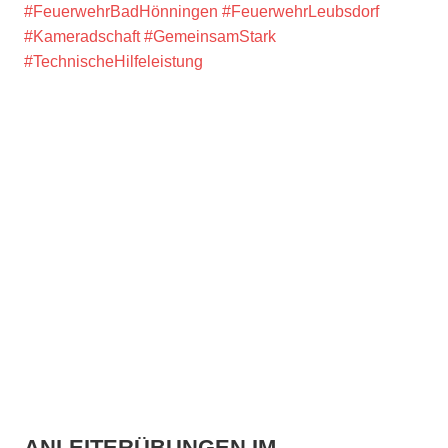
#FeuerwehrBadHönningen
#FeuerwehrLeubsdorf
#Kameradschaft
#GemeinsamStark
#TechnischeHilfeleistung
ANLEITERÜBUNGEN IM