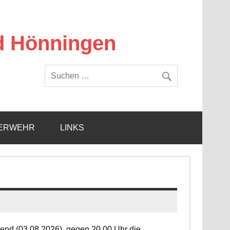
d Hönningen
ERWEHR
LINKS
end (03.08.2026), gegen 20.00 Uhr die