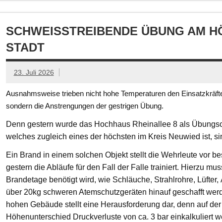
SCHWEISSTREIBENDE ÜBUNG AM HÖ
TADT
23. Juli 2026
Ausnahmsweise trieben nicht hohe Temperaturen den Einsatzkräften
sondern die Anstrengungen der gestrigen Übung.
Denn gestern wurde das Hochhaus Rheinallee 8 als Übungsob
welches zugleich eines der höchsten im Kreis Neuwied ist, s
Ein Brand in einem solchen Objekt stellt die Wehrleute vor
gestern die Abläufe für den Fall der Falle trainiert. Hierzu mu
Brandetage benötigt wird, wie Schläuche, Strahlrohre, Lüfter
über 20kg schweren Atemschutzgeräten hinauf geschafft we
hohen Gebäude stellt eine Herausforderung dar, denn auf der
Höhenunterschied Druckverluste von ca. 3 bar einkalkuliert w