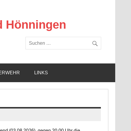
d Hönningen
ERWEHR
LINKS
end (03.08.2026), gegen 20.00 Uhr die