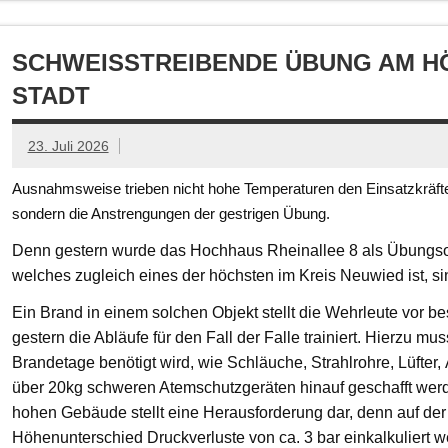
SCHWEISSTREIBENDE ÜBUNG AM HÖ
TADT
23. Juli 2026
Ausnahmsweise trieben nicht hohe Temperaturen den Einsatzkräften
sondern die Anstrengungen der gestrigen Übung.
Denn gestern wurde das Hochhaus Rheinallee 8 als Übungsob
welches zugleich eines der höchsten im Kreis Neuwied ist, s
Ein Brand in einem solchen Objekt stellt die Wehrleute vor
gestern die Abläufe für den Fall der Falle trainiert. Hierzu mu
Brandetage benötigt wird, wie Schläuche, Strahlrohre, Lüfter
über 20kg schweren Atemschutzgeräten hinauf geschafft we
hohen Gebäude stellt eine Herausforderung dar, denn auf der
Höhenunterschied Druckverluste von ca. 3 bar einkalkuliert w