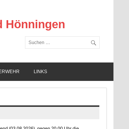
d Hönningen
ERWEHR
LINKS
end (03.08.2026), gegen 20.00 Uhr die