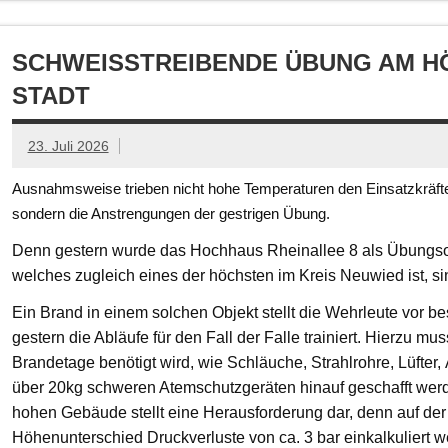
SCHWEISSTREIBENDE ÜBUNG AM HÖ
TADT
23. Juli 2026
Ausnahmsweise trieben nicht hohe Temperaturen den Einsatzkräften
sondern die Anstrengungen der gestrigen Übung.
Denn gestern wurde das Hochhaus Rheinallee 8 als Übungsob
welches zugleich eines der höchsten im Kreis Neuwied ist, s
Ein Brand in einem solchen Objekt stellt die Wehrleute vor
gestern die Abläufe für den Fall der Falle trainiert. Hierzu mu
Brandetage benötigt wird, wie Schläuche, Strahlrohre, Lüfter
über 20kg schweren Atemschutzgeräten hinauf geschafft we
hohen Gebäude stellt eine Herausforderung dar, denn auf der
Höhenunterschied Druckverluste von ca. 3 bar einkalkuliert w