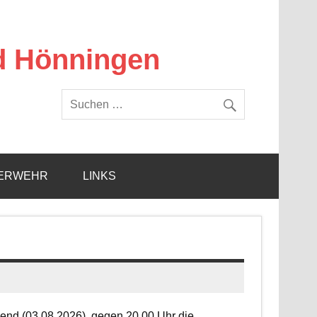
d Hönningen
ERWEHR
LINKS
end (03.08.2026), gegen 20.00 Uhr die