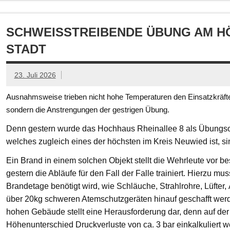
SCHWEISSTREIBENDE ÜBUNG AM HÖ
TADT
23. Juli 2026
Ausnahmsweise trieben nicht hohe Temperaturen den Einsatzkräften
sondern die Anstrengungen der gestrigen Übung.
Denn gestern wurde das Hochhaus Rheinallee 8 als Übungsob
welches zugleich eines der höchsten im Kreis Neuwied ist, s
Ein Brand in einem solchen Objekt stellt die Wehrleute vor
gestern die Abläufe für den Fall der Falle trainiert. Hierzu mu
Brandetage benötigt wird, wie Schläuche, Strahlrohre, Lüfter
über 20kg schweren Atemschutzgeräten hinauf geschafft we
hohen Gebäude stellt eine Herausforderung dar, denn auf der
Höhenunterschied Druckverluste von ca. 3 bar einkalkuliert w