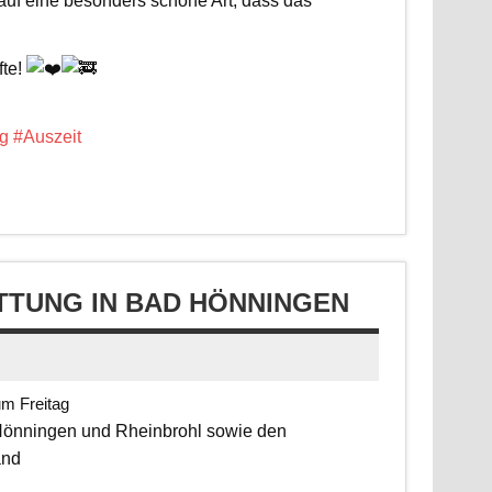
 auf eine besonders schöne Art, dass das
fte!
g
#Auszeit
TUNG IN BAD HÖNNINGEN
um Freitag
 Hönningen und Rheinbrohl sowie den
and