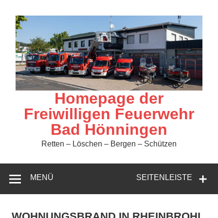
Zum
Inhalt
springen
Homepage der
Freiwilligen Feuerwehr
Bad Hönningen
Retten – Löschen – Bergen – Schützen
MENÜ
SEITENLEISTE
WOHNUNGSBRAND IN RHEINBROHL