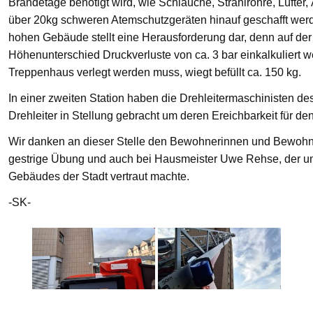
Brandetage benötigt wird, wie Schläuche, Strahlrohre, Lüfter
über 20kg schweren Atemschutzgeräten hinauf geschafft we
hohen Gebäude stellt eine Herausforderung dar, denn auf der
Höhenunterschied Druckverluste von ca. 3 bar einkalkuliert w
Treppenhaus verlegt werden muss, wiegt befüllt ca. 150 kg.
In einer zweiten Station haben die Drehleitermaschinisten d
Drehleiter in Stellung gebracht um deren Ereichbarkeit für de
Wir danken an dieser Stelle den Bewohnerinnen und Bewohnern
gestrige Übung und auch bei Hausmeister Uwe Rehse, der u
Gebäudes der Stadt vertraut machte.
-SK-