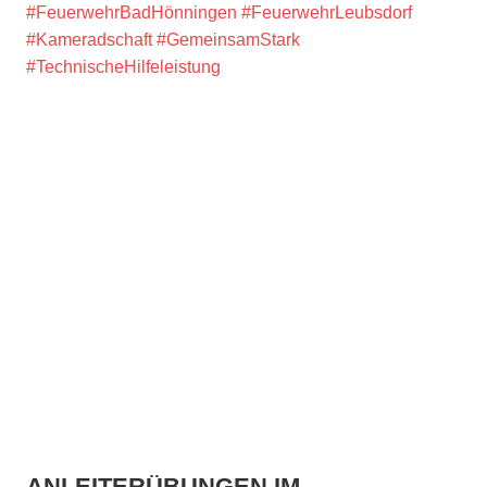
#FeuerwehrBadHönningen
#FeuerwehrLeubsdorf
#Kameradschaft
#GemeinsamStark
#TechnischeHilfeleistung
ANLEITERÜBUNGEN IM