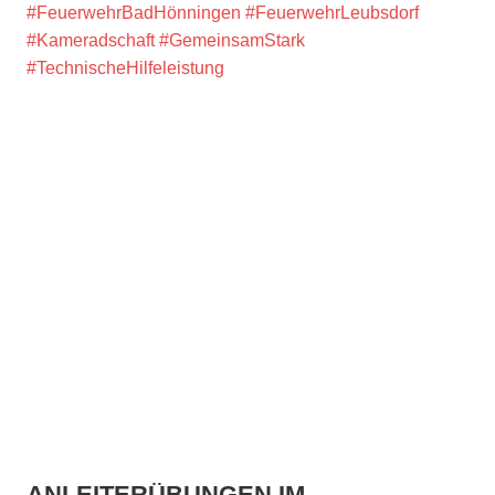
#FeuerwehrBadHönningen
#FeuerwehrLeubsdorf
#Kameradschaft
#GemeinsamStark
#TechnischeHilfeleistung
ANLEITERÜBUNGEN IM