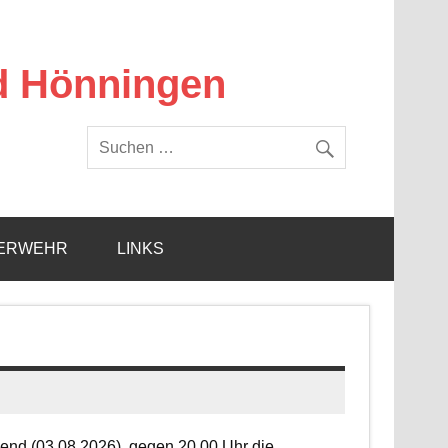
d Hönningen
ERWEHR
LINKS
end (03.08.2026), gegen 20.00 Uhr die