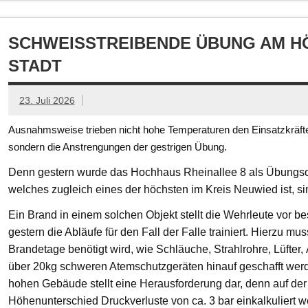
SCHWEISSTREIBENDE ÜBUNG AM HÖ
TADT
23. Juli 2026
Ausnahmsweise trieben nicht hohe Temperaturen den Einsatzkräften
sondern die Anstrengungen der gestrigen Übung.
Denn gestern wurde das Hochhaus Rheinallee 8 als Übungsob
welches zugleich eines der höchsten im Kreis Neuwied ist, s
Ein Brand in einem solchen Objekt stellt die Wehrleute vor
gestern die Abläufe für den Fall der Falle trainiert. Hierzu mu
Brandetage benötigt wird, wie Schläuche, Strahlrohre, Lüfter
über 20kg schweren Atemschutzgeräten hinauf geschafft we
hohen Gebäude stellt eine Herausforderung dar, denn auf der
Höhenunterschied Druckverluste von ca. 3 bar einkalkuliert w