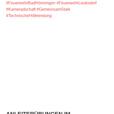
#FeuerwehrBadHönningen
#FeuerwehrLeubsdorf
#Kameradschaft
#GemeinsamStark
#TechnischeHilfeleistung
ANLEITERÜBUNGEN IM