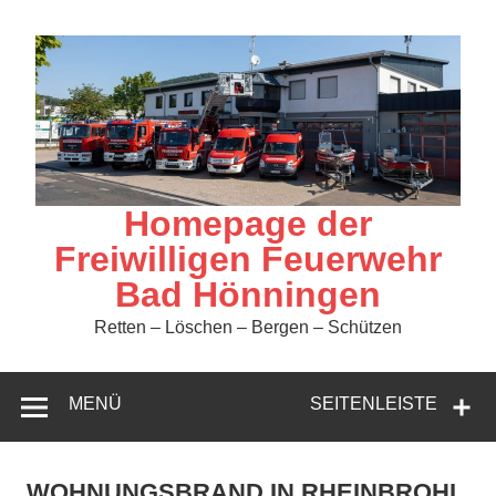
Zum
Inhalt
springen
Homepage der
Freiwilligen Feuerwehr
Bad Hönningen
Retten – Löschen – Bergen – Schützen
MENÜ
SEITENLEISTE
WOHNUNGSBRAND IN RHEINBROHL