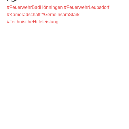
-HS-
#FeuerwehrBadHönningen
#FeuerwehrLeubsdorf
#Kameradschaft
#GemeinsamStark
#TechnischeHilfeleistung