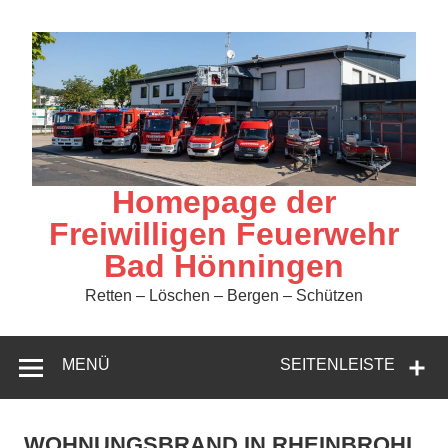
Zum
Inhalt
springen
Homepage der
Freiwilligen Feuerwehr
Bad Hönningen
Retten – Löschen – Bergen – Schützen
MENÜ
SEITENLEISTE
WOHNUNGSBRAND IN RHEINBROHL