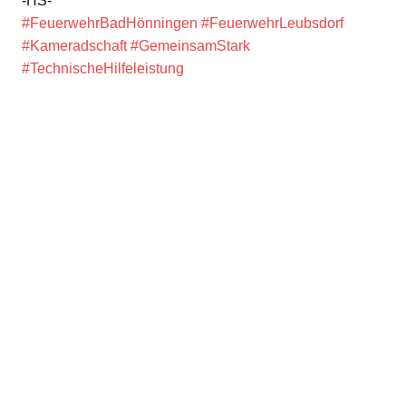
-HS-
#FeuerwehrBadHönningen
#FeuerwehrLeubsdorf
#Kameradschaft
#GemeinsamStark
#TechnischeHilfeleistung