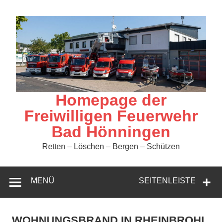
Zum
Inhalt
springen
Homepage der
Freiwilligen Feuerwehr
Bad Hönningen
Retten – Löschen – Bergen – Schützen
MENÜ
SEITENLEISTE
WOHNUNGSBRAND IN RHEINBROHL