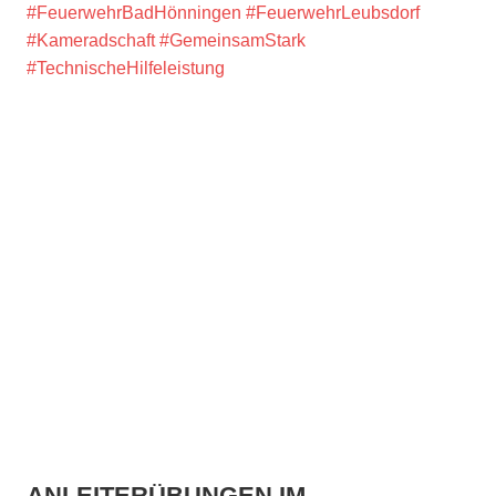
#FeuerwehrBadHönningen
#FeuerwehrLeubsdorf
#Kameradschaft
#GemeinsamStark
#TechnischeHilfeleistung
ANLEITERÜBUNGEN IM