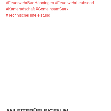
#FeuerwehrBadHönningen
#FeuerwehrLeubsdorf
#Kameradschaft
#GemeinsamStark
#TechnischeHilfeleistung
ANLEITERÜBUNGEN IM