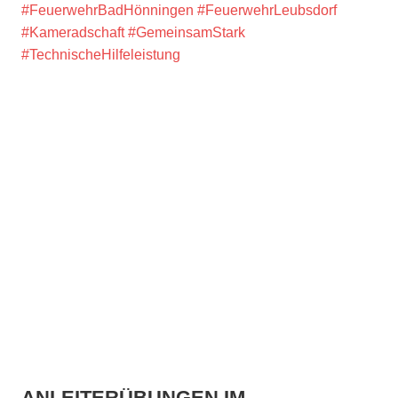
#FeuerwehrBadHönningen
#FeuerwehrLeubsdorf
#Kameradschaft
#GemeinsamStark
#TechnischeHilfeleistung
ANLEITERÜBUNGEN IM