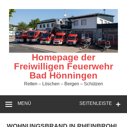
Zum
Inhalt
springen
Homepage der
Freiwilligen Feuerwehr
Bad Hönningen
Retten – Löschen – Bergen – Schützen
MENÜ
SEITENLEISTE
WOHNUNGSBRAND IN RHEINBROHL