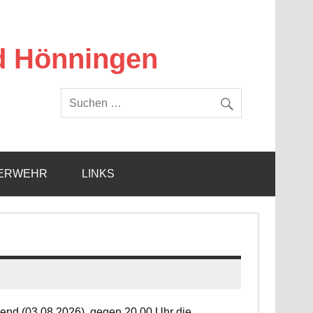
d Hönningen
ERWEHR
LINKS
end (03.08.2026), gegen 20.00 Uhr die