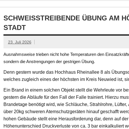
SCHWEISSTREIBENDE ÜBUNG AM HÖ
TADT
23. Juli 2026
Ausnahmsweise trieben nicht hohe Temperaturen den Einsatzkräften
sondern die Anstrengungen der gestrigen Übung.
Denn gestern wurde das Hochhaus Rheinallee 8 als Übungsob
welches zugleich eines der höchsten im Kreis Neuwied ist, s
Ein Brand in einem solchen Objekt stellt die Wehrleute vor
gestern die Abläufe für den Fall der Falle trainiert. Hierzu mu
Brandetage benötigt wird, wie Schläuche, Strahlrohre, Lüfter
über 20kg schweren Atemschutzgeräten hinauf geschafft we
hohen Gebäude stellt eine Herausforderung dar, denn auf der
Höhenunterschied Druckverluste von ca. 3 bar einkalkuliert w